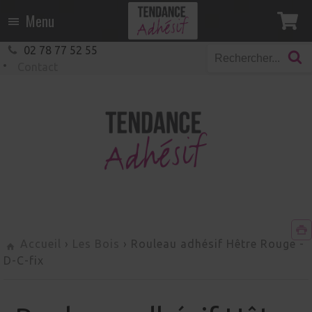
Menu
02 78 77 52 55
Contact
Accueil
›
Les Bois
›
Rouleau adhésif Hêtre Rouge
-
D-C-fix