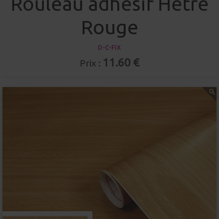
Rouleau adhésif Hêtre
Rouge
D-C-FIX
11.60 €
Prix :