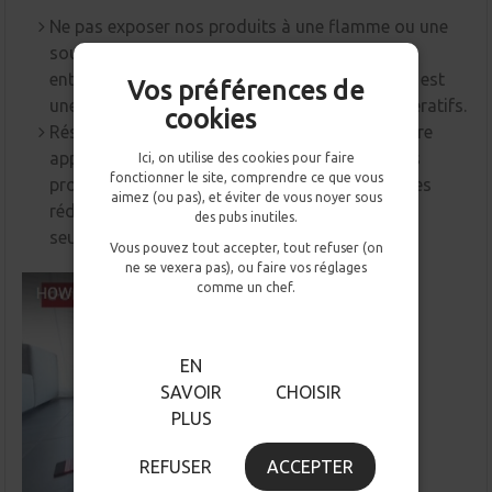
Ne pas exposer nos produits à une flamme ou une
source de chaleur trop extrême.Cela pourrait
entraînersa détérioration ou sa fonte, le vinyle est
Vos préférences de
une matière plastique soumis aux mêmes impératifs.
cookies
Résistant à l’eau nos adhésifs déco peuvent être
appliqués en extérieur. Cependant, exposer nos
Ici, on utilise des cookies pour faire
fonctionner le site, comprendre ce que vous
produits à la rudesse des conditions extérieures
aimez (ou pas), et éviter de vous noyer sous
réduira leur durée de vie à quelques années
des pubs inutiles.
seulement.
Vous pouvez tout accepter, tout refuser (on
ne se vexera pas), ou faire vos réglages
comme un chef.
EN
SAVOIR
CHOISIR
PLUS
REFUSER
ACCEPTER