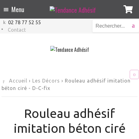
Menu
02 78 77 52 55
Contact
Accueil
›
Les Décors
›
Rouleau adhésif imitation
béton ciré
-
D-C-fix
Rouleau adhésif
imitation béton ciré