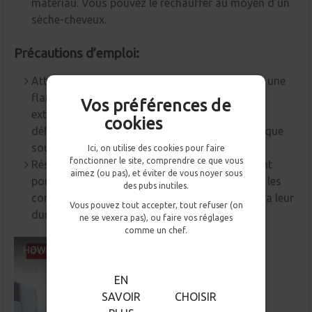
matériau. Vous pouvez le réchauffer au moyen d’un
sèche-cheveux.
Précautions d’emploi:
Attention, il ne faut pas risquer nos produits à une
flammèche ou à une source de chaleur trop
Vos préférences de
extrême.Cela peut entraîner sa fonte ou sa
cookies
déformation, le vinyle est une substance plastique
soumis aux mêmes besoins.
Ici, on utilise des cookies pour faire
fonctionner le site, comprendre ce que vous
Résistant à l’eau nos revêtements adhésifs vont
aimez (ou pas), et éviter de vous noyer sous
pouvoir être installés en extérieur. Malgré tout, les
des pubs inutiles.
conditions étant plus compliquées, cela limitera leur
Vous pouvez tout accepter, tout refuser (on
durée de vie de quelques années.
ne se vexera pas), ou faire vos réglages
comme un chef.
EN
SAVOIR
CHOISIR