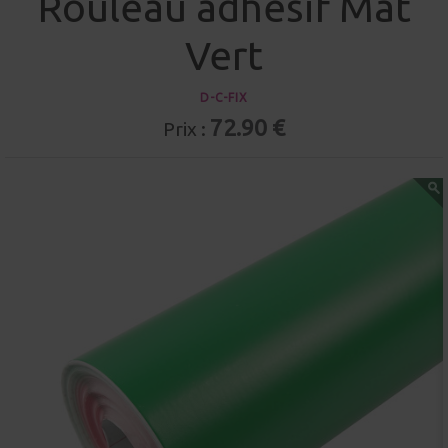
Rouleau adhésif Mat
Vert
D-C-FIX
72.90 €
Prix :