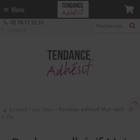
Menu
02 78 77 52 55
Contact
Accueil
›
Les Unis
›
Rouleau adhésif Mat Vert
-
D-
C-fix