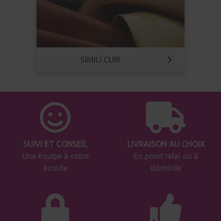
SIMILI CUIR
SUIVI ET CONSEIL
LIVRAISON AU CHOIX
Une équipe à votre
En point relai ou à
écoute
domicile