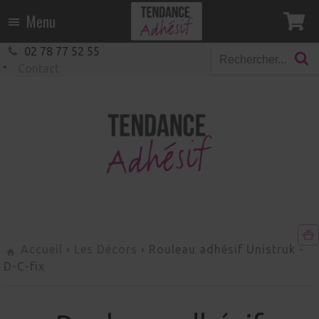
Menu
02 78 77 52 55
Contact
Accueil
›
Les Décors
›
Rouleau adhésif Unistruk
-
D-C-fix