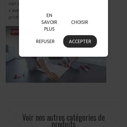
agir et raclez avec une spatule. Si des retouches
s’avéraient nécessaires, vous pourrez utiliser un
EN
produit à vitre.
SAVOIR
CHOISIR
PLUS
REFUSER
ACCEPTER
Voir nos autres catégories de
produits