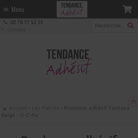
Menu
02 78 77 52 55
Contact
Accueil
›
Les Pierres
›
Rouleaux adhésif Fontana
Beige
-
D-C-fix