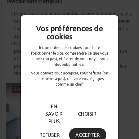
Précautions d’emploi:
Prenez garde à ne pas exhiber le vinyle à une étincelle
ou à des températures trop fortes.Cela peut amener
Vos préférences de
sa fonte, le vinyle est une matière plastique soumis
cookies
aux mêmes exigences.
Nos papiers adhésifs résistent à l’eau et ont la
Ici, on utilise des cookies pour faire
possibilité d' être employés en extérieur. Par contre,
fonctionner le site, comprendre ce que vous
vous devez savoir que ce n’est pas leur usage
aimez (ou pas), et éviter de vous noyer sous
des pubs inutiles.
premier et que la rudesse des éléments réduira leur
durée de vie.
Vous pouvez tout accepter, tout refuser (on
ne se vexera pas), ou faire vos réglages
comme un chef.
EN
SAVOIR
CHOISIR
PLUS
REFUSER
ACCEPTER