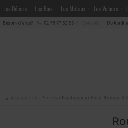
Les Décors
Les Bois
Les Métaux
Les Velours
Besoin d'aide?
02 78 77 52 55
Contact
Du lundi 
Accueil
›
Les Pierres
›
Rouleaux adhésif Romeo Sil
Ro