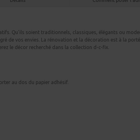
Détails
Comment poser l'adh
ifs. Qu'ils soient traditionnels, classiques, élégants ou modern
gré de vos envies. La rénovation et la décoration est à la port
verez le décor recherché dans la collection d-c-fix.
orter au dos du papier adhésif.