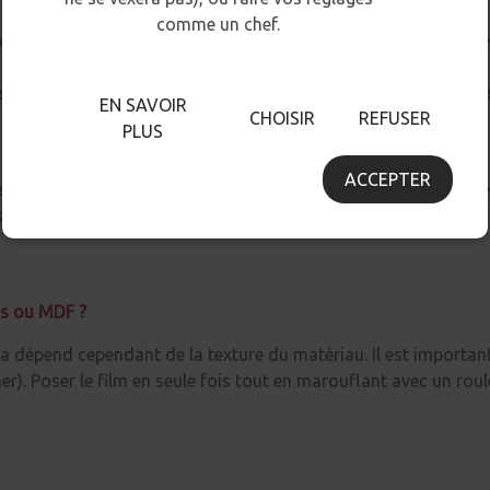
comme un chef.
cez la bulle à l’aide d’une aiguille pour permettre à l’air d’être
s endroits qui nécessitent de plier le produit. Vous pouvez les 
EN SAVOIR
CHOISIR
REFUSER
PLUS
ACCEPTER
e ou à une chaleur trop importante. Ils peuvent fondre ou se d
yés avec une éponge ou un chiffon humide
és ou MDF ?
la dépend cependant de la texture du matériau. Il est important
cher). Poser le film en seule fois tout en marouflant avec un rou