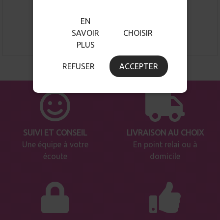
À partir de
22.20 €
EN
Voir le produit
SAVOIR
CHOISIR
PLUS
REFUSER
ACCEPTER
SUIVI ET CONSEIL
LIVRAISON AU CHOIX
Une équipe à votre
En point relai ou à
écoute
domicile