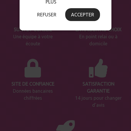
PLUS
REFUSER
ACCEPTER
SUIVI ET CONSEIL
LIVRAISON AU CHOIX
Une équipe à votre
En point relai ou à
écoute
domicile
SITE DE CONFIANCE
SATISFACTION
Données bancaires
GARANTIE
chiffrées
14 jours pour changer
d'avis