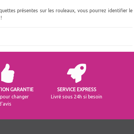
uettes présentes sur les rouleaux, vous pourrez identifier le
!
TION GARANTIE
SERVICE EXPRESS
 pour changer
Livré sous 24h si besoin
d'avis