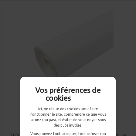
Vos préférences de
cookies
Ici, on utilise des cookies pour faire
fonctionner le site, comprendre ce que vous
aimez (ou pas), et éviter de vous noyer sous
Rouleau adhésif mat blanc
des pubs inutiles.
Vous pouvez tout accepter, tout refuser (on
Il n’y a rien de plus aisé pour améliorer simplement sa