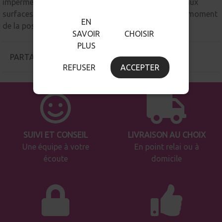
imperméables à l'eau et vont adhérer parfaitement aux
surfaces présentes dans une salle de bain ; mais au moment
EN
de la pose, le lieu doit être le plus sec possible.
SAVOIR
CHOISIR
PLUS
PARTAGER
REFUSER
ACCEPTER
SUIVI ET CONSEIL
LIVRAISON AU CHOIX
Une équipe à votre
En point relai ou à
écoute
domicile